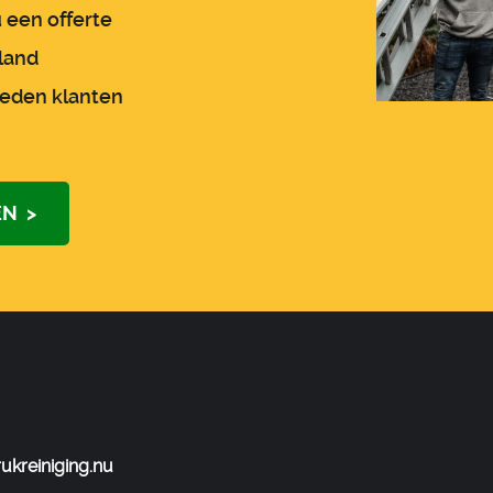
 een offerte
rland
reden klanten
N >
kreiniging.nu