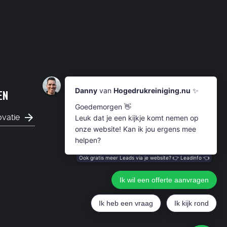
EN
ovatie