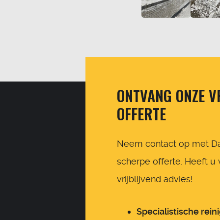
ONTVANG ONZE VR
OFFERTE
Neem contact op met Da
scherpe offerte. Heeft u
vrijblijvend advies!
Specialistische rein