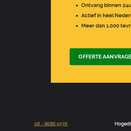
Ontvang binnen 24u
Actief in héél Nede
Meer dan 1.000 tev
OFFERTE AANVRAGE
06 - 8686 9776
Hogedru