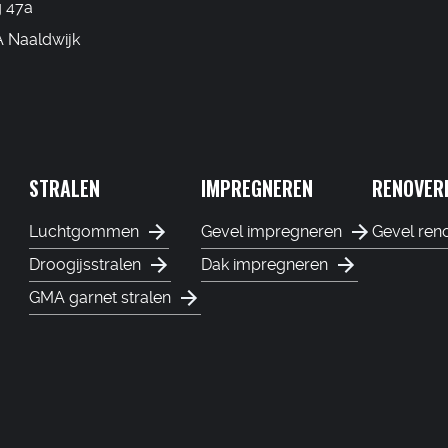
g 47a
 Naaldwijk
STRALEN
IMPREGNEREN
RENOVER
Luchtgommen
Gevel impregneren
Gevel ren
Droogijsstralen
Dak impregneren
GMA garnet stralen