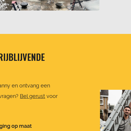
IJBLIJVENDE
nny en ontvang een
 vragen?
Bel gerust
voor
iging op maat