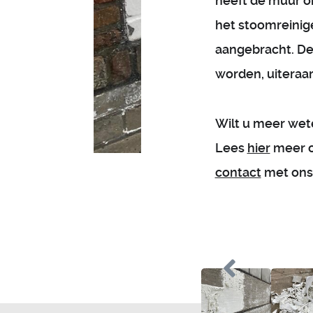
heeft de muur o
het stoomreinig
aangebracht. De
worden, uiteraar
Wilt u meer wet
Lees
hier
meer o
contact
met ons 